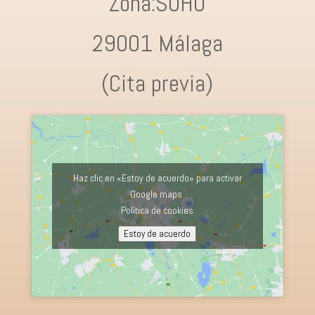
Zona:SOHO
29001 Málaga
(Cita previa)
Haz clic en «Estoy de acuerdo» para activar
Google maps
Política de cookies
Estoy de acuerdo